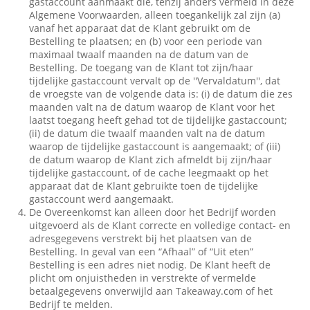
gastaccount aanmaakt die, tenzij anders vermeld in deze
Algemene Voorwaarden, alleen toegankelijk zal zijn (a)
vanaf het apparaat dat de Klant gebruikt om de
Bestelling te plaatsen; en (b) voor een periode van
maximaal twaalf maanden na de datum van de
Bestelling. De toegang van de Klant tot zijn/haar
tijdelijke gastaccount vervalt op de ''Vervaldatum'', dat
de vroegste van de volgende data is: (i) de datum die zes
maanden valt na de datum waarop de Klant voor het
laatst toegang heeft gehad tot de tijdelijke gastaccount;
(ii) de datum die twaalf maanden valt na de datum
waarop de tijdelijke gastaccount is aangemaakt; of (iii)
de datum waarop de Klant zich afmeldt bij zijn/haar
tijdelijke gastaccount, of de cache leegmaakt op het
apparaat dat de Klant gebruikte toen de tijdelijke
gastaccount werd aangemaakt.
De Overeenkomst kan alleen door het Bedrijf worden
uitgevoerd als de Klant correcte en volledige contact- en
adresgegevens verstrekt bij het plaatsen van de
Bestelling. In geval van een “Afhaal” of “Uit eten”
Bestelling is een adres niet nodig. De Klant heeft de
plicht om onjuistheden in verstrekte of vermelde
betaalgegevens onverwijld aan Takeaway.com of het
Bedrijf te melden.