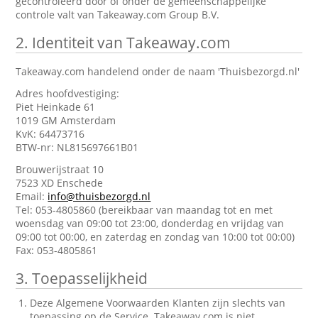
gecontroleerd door of onder de gemeenschappelijke
controle valt van Takeaway.com Group B.V.
2.
Identiteit van Takeaway.com
Takeaway.com handelend onder de naam 'Thuisbezorgd.nl'
Adres hoofdvestiging:
Piet Heinkade 61
1019 GM Amsterdam
KvK: 64473716
BTW-nr: NL815697661B01
Brouwerijstraat 10
7523 XD Enschede
Email:
info@thuisbezorgd.nl
Tel: 053-4805860 (bereikbaar van maandag tot en met
woensdag van 09:00 tot 23:00, donderdag en vrijdag van
09:00 tot 00:00, en zaterdag en zondag van 10:00 tot 00:00)
Fax: 053-4805861
3.
Toepasselijkheid
Deze Algemene Voorwaarden Klanten zijn slechts van
toepassing op de Service. Takeaway.com is niet